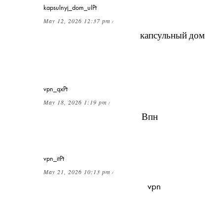
kapsulnyj_dom_ulPt
May 12, 2026 12:37 pm
/
Стоит ли рассматривать
капсульный дом
как постоянное жильё или только как
дачный вариант?
vpn_qxPt
May 18, 2026 1:19 pm
/
Можно ли использовать
Впн
для защиты
IoT-устройств дома?
vpn_itPt
May 21, 2026 10:13 pm
/
Как отличить безопасный
vpn
от
мошеннического?