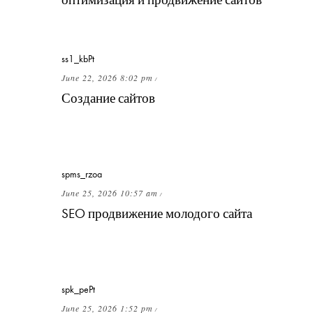
одно и то же?
ss1_kbPt
June 22, 2026 8:02 pm
/
Создание сайтов
— как контролировать
сроки, если подрядчик начинает
затягивать?
spms_rzoa
June 25, 2026 10:57 am
/
SEO продвижение молодого сайта
— как
объяснить клиенту отсутствие результата
в первые 3 месяца?
spk_pePt
June 25, 2026 1:52 pm
/