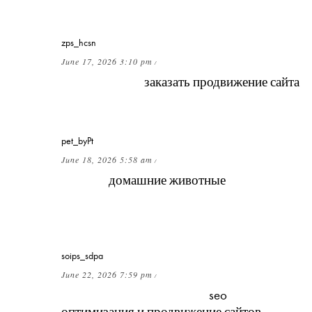
настроить с нуля?
zps_hcsn
June 17, 2026 3:10 pm
/
Сколько стоит
заказать продвижение сайта
для небольшого регионального бизнеса?
pet_byPt
June 18, 2026 5:58 am
/
Почему
домашние животные
иногда
приносят хозяину свои игрушки или
предметы?
soips_sdpa
June 22, 2026 7:59 pm
/
Как связаны между собой
seo
оптимизация и продвижение сайтов
— это