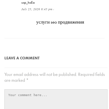
usp_hoEa
July 25, 2026 8:45 pm
/
Почему разные агентства предлагают
разные
услуги seo продвижения
за одну
цену?
LEAVE A COMMENT
Your email address will not be published.
Required fields
are marked
*