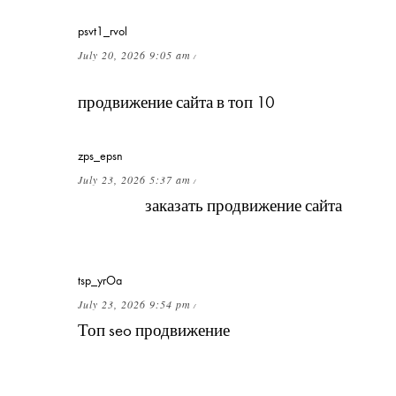
psvt1_rvol
July 20, 2026 9:05 am
/
Как поведенческие факторы влияют на
продвижение сайта в топ 10
в Яндексе?
zps_epsn
July 23, 2026 5:37 am
/
Стоит ли
заказать продвижение сайта
,
если уже работает контекстная реклама?
tsp_yrOa
July 23, 2026 9:54 pm
/
Топ seo продвижение
— это только
позиции или ещё и трафик, и конверсии?