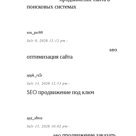
поисковых системах
для ниши с низкой
частотностью?
sos_puMt
July 8, 2026 12:12 pm
/
Сколько стоит профессиональная
seo
оптимизация сайта
«под ключ»?
sppk_rsSi
July 13, 2026 12:53 pm
/
SEO продвижение под ключ
— нужен ли на
стороне клиента технический специалист?
spz_xfma
July 15, 2026 10:02 pm
/
Можно ли
seo продвижение заказать
с