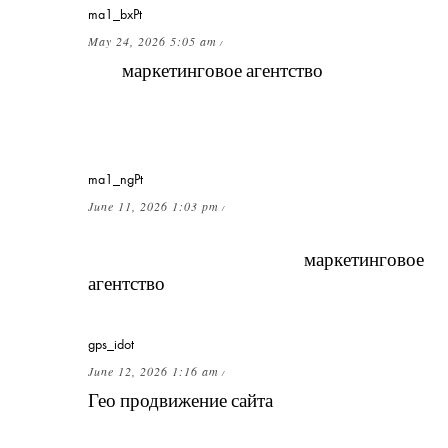
ma1_bxPt
May 24, 2026 5:05 am
/
Как
маркетинговое агентство
выстраивает
стратегию продвижения под конкретный
бизнес?
ma1_ngPt
June 11, 2026 1:03 pm
/
Поделитесь опытом: что чаще всего
разочаровывает в работе с
маркетинговое
агентство
?
gps_idot
June 12, 2026 1:16 am
/
Гео продвижение сайта
через
Яндекс.Бизнес — как правильно всё