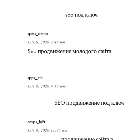
Какие гарантии может давать компания,
предлагающая
seo под ключ
?
spms_qmoa
July 6, 2026 2:48 pm
/
Seo продвижение молодого сайта
в
конкурентной нише — реально ли?
sppk_zfSi
July 8, 2026 9:10 am
/
Как выглядит дорожная карта при работе
по модели
SEO продвижение под ключ
?
psvps_lqPt
July 8, 2026 11:45 am
/
Как работает
продвижение сайта в