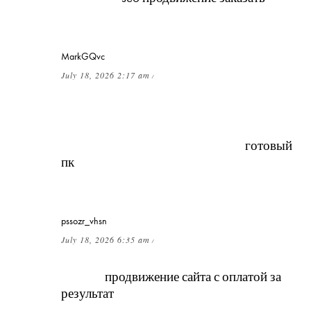
оплатой после результата?
MarkGQvc
July 18, 2026 2:17 am
/
Предварительно собранные
конфигурации проходят тестирование и
полностью готовы к использованию сразу
после покупки. Именно поэтому
готовый
пк
позволяет сэкономить время и
избежать ошибок при сборке.
pssozr_vhsn
July 18, 2026 6:35 am
/
Можно ли комбинировать абонентскую
плату и
продвижение сайта с оплатой за
результат
?